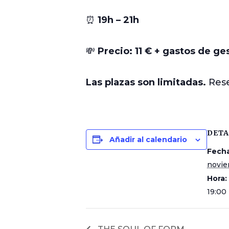
⏰
19h – 21h
💸
Precio: 11 € + gastos de ge
Las plazas son limitadas.
Rese
DETA
Añadir al calendario
Fecha
novie
Hora:
19:00 